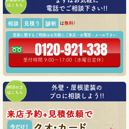
はこちら
電話でご相談下さい!!
は
無料
!
相談
見積り
診断
塗装に関するご相談はお気軽にご来店・お電話・メール下さい
0120-921-338
受付時間 9:00～17:00（水曜日定休）
外壁・屋根塗装の
WEBの方
はこちら
プロに相談しよう!!