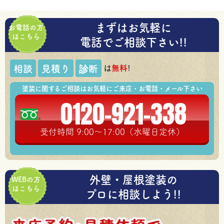
まずはお気軽に
お電話の方
はこちら
電話でご相談下さい!!
は
無料
!
相談
見積り
診断
塗装に関するご相談はお気軽にご来店・お電話・メール下さい
0120-921-338
受付時間 9:00～17:00（水曜日定休）
外壁・屋根塗装の
WEBの方
はこちら
プロに相談しよう!!