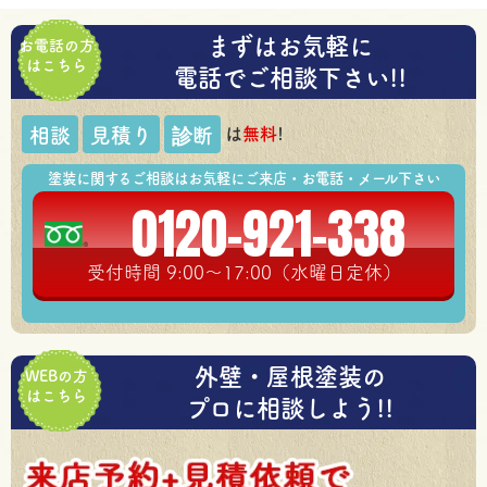
まずはお気軽に
お電話の方
はこちら
電話でご相談下さい!!
は
無料
!
相談
見積り
診断
塗装に関するご相談はお気軽にご来店・お電話・メール下さい
0120-921-338
受付時間 9:00～17:00（水曜日定休）
外壁・屋根塗装の
WEBの方
はこちら
プロに相談しよう!!