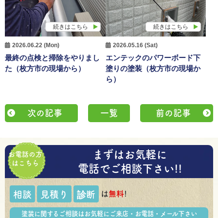
続きはこちら
続きはこちら
2026.06.22 (Mon)
2026.05.16 (Sat)
最終の点検と掃除をやりまし
エンテックのパワーボード下
た（枚方市の現場から）
塗りの塗装（枚方市の現場か
ら）
次の記事
一覧
前の記事
まずはお気軽に
お電話の方
はこちら
電話でご相談下さい!!
は
無料
!
相談
見積り
診断
塗装に関するご相談はお気軽にご来店・お電話・メール下さい