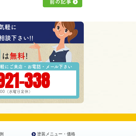
前の記事
気軽に
相談下さい!!
は
無料
!
軽にご来店・お電話・メール下さい
921-338
7:00（水曜日定休）
例
塗装メニュー・価格