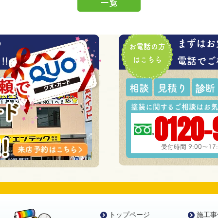
一覧
の
まずはお
お電話の方
!
はこちら
電話でご
相談
見積り
診断
塗装に関するご相談はお気
0120-
受付時間 9:00～1
トップページ
施工事