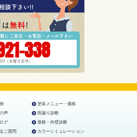
相談下さい!!
は
無料
!
軽にご来店・お電話・メール下さい
921-338
7:00（水曜日定休）
例
塗装メニュー・価格
の声
雨漏り診断
ログ
屋根・外壁診断
るご質問
カラーシミュレーション