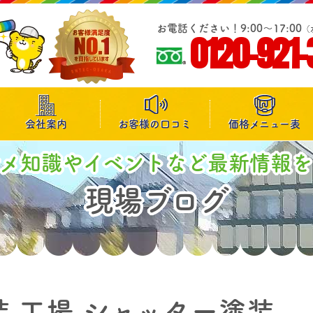
お電話ください！9:00～17:00
（
0120-921-
会社案内
お客様の口コミ
価格メニュー表
マメ知識やイベントなど最新情報を
現場ブログ
装 工場 シャッター塗装