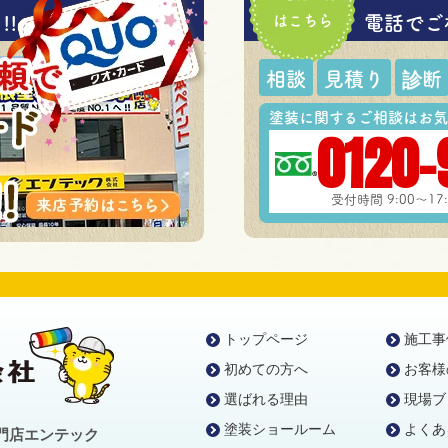
!
はこちら
電話でご
相談
見積り
診断
塗装に関するご相談はお気
0120-
受付時間 9:00～1
トップページ
施工事
初めての方へ
お客様
選ばれる理由
現場ブ
塗装ショールーム
よくあ
門店エンテック