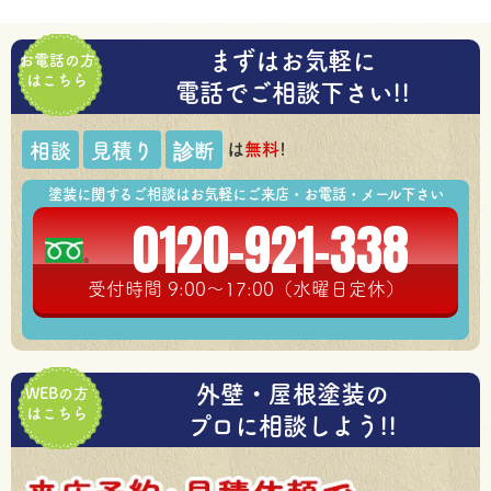
まずはお気軽に
お電話の方
はこちら
電話でご相談下さい!!
は
無料
!
相談
見積り
診断
塗装に関するご相談はお気軽にご来店・お電話・メール下さい
0120-921-338
受付時間 9:00～17:00（水曜日定休）
外壁・屋根塗装の
WEBの方
はこちら
プロに相談しよう!!