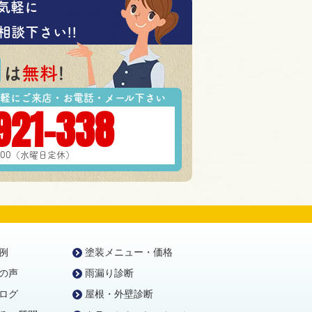
気軽に
相談下さい!!
は
無料
!
軽にご来店・お電話・メール下さい
921-338
7:00（水曜日定休）
例
塗装メニュー・価格
の声
雨漏り診断
ログ
屋根・外壁診断