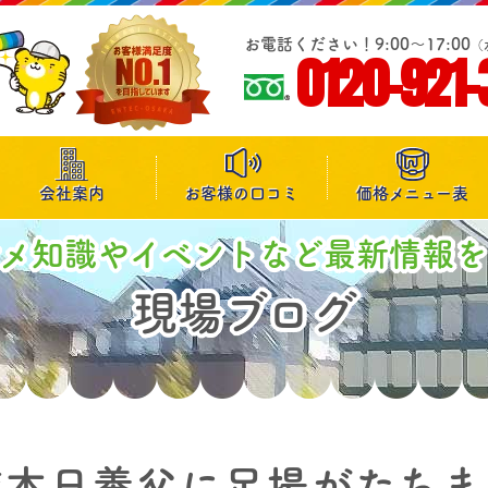
お電話ください！9:00～17:00
（
0120-921-
会社案内
お客様の口コミ
価格メニュー表
マメ知識やイベントなど最新情報を
現場ブログ
装本日養父に足場がたちま