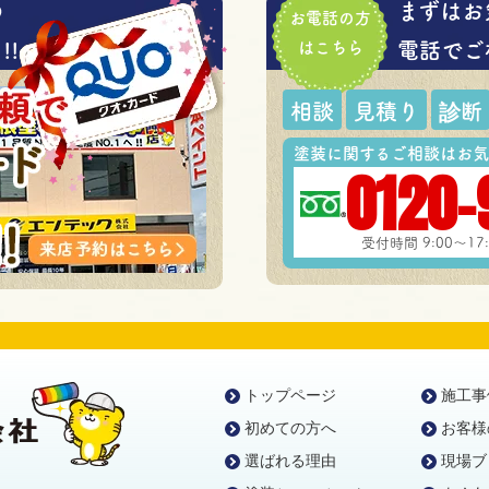
の
まずはお
お電話の方
!
はこちら
電話でご
相談
見積り
診断
塗装に関するご相談はお気
0120-
受付時間 9:00～1
トップページ
施工事
初めての方へ
お客様
選ばれる理由
現場ブ