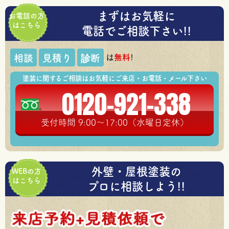
まずはお気軽に
お電話の方
はこちら
電話でご相談下さい!!
は
無料
!
相談
見積り
診断
塗装に関するご相談はお気軽にご来店・お電話・メール下さい
0120-921-338
受付時間 9:00～17:00（水曜日定休）
外壁・屋根塗装の
WEBの方
はこちら
プロに相談しよう!!