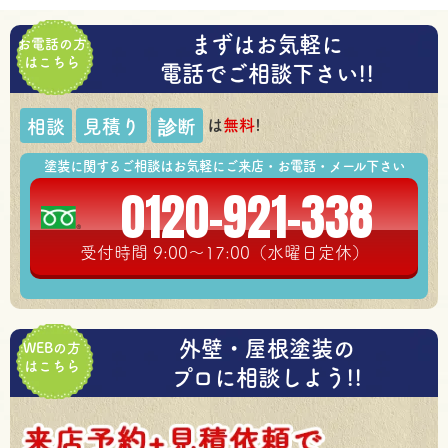
まずはお気軽に
お電話の方
はこちら
電話でご相談下さい!!
は
無料
!
相談
見積り
診断
塗装に関するご相談はお気軽にご来店・お電話・メール下さい
0120-921-338
受付時間 9:00～17:00（水曜日定休）
外壁・屋根塗装の
WEBの方
はこちら
プロに相談しよう!!