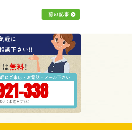
前の記事
気軽に
相談下さい!!
は
無料
!
軽にご来店・お電話・メール下さい
921-338
7:00（水曜日定休）