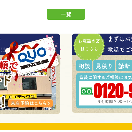
一覧
の
まずはお
お電話の方
!
はこちら
電話でご
相談
見積り
診断
塗装に関するご相談はお気
0120-
受付時間 9:00～1