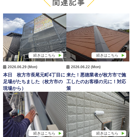
関連記事
続きはこちら
続きはこちら
2026.06.29 (Mon)
2026.06.22 (Mon)
本日 枚方市長尾元町4丁目に
来た！悪徳業者が枚方市で施
足場がたちました（枚方市の
工したのお客様の元に！対応
現場から）
策
続きはこちら
続きはこちら