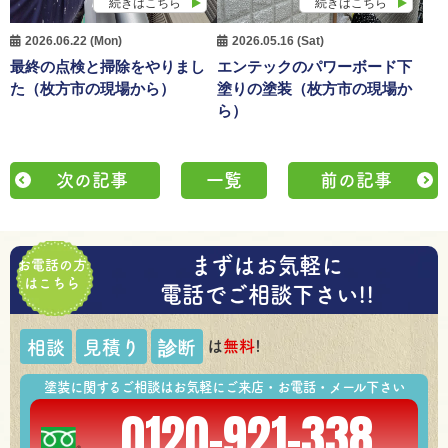
続きはこちら
続きはこちら
2026.06.22 (Mon)
2026.05.16 (Sat)
最終の点検と掃除をやりまし
エンテックのパワーボード下
た（枚方市の現場から）
塗りの塗装（枚方市の現場か
ら）
次の記事
一覧
前の記事
まずはお気軽に
お電話の方
はこちら
電話でご相談下さい!!
は
無料
!
相談
見積り
診断
塗装に関するご相談はお気軽にご来店・お電話・メール下さい
0120-921-338