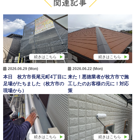
関連記事
続きはこちら
続きはこちら
2026.06.29 (Mon)
2026.06.22 (Mon)
本日 枚方市長尾元町4丁目に
来た！悪徳業者が枚方市で施
足場がたちました（枚方市の
工したのお客様の元に！対応
現場から）
策
続きはこちら
続きはこちら