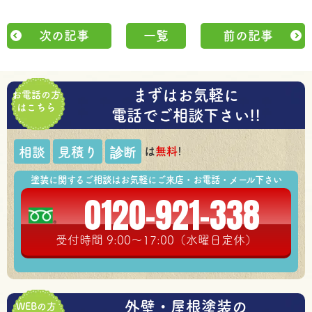
次の記事
一覧
前の記事
まずはお気軽に
お電話の方
はこちら
電話でご相談下さい!!
は
無料
!
相談
見積り
診断
塗装に関するご相談はお気軽にご来店・お電話・メール下さい
0120-921-338
受付時間 9:00～17:00（水曜日定休）
外壁・屋根塗装の
WEBの方