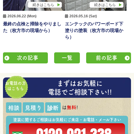
続きはこちら
続きはこちら
2026.06.22 (Mon)
2026.05.16 (Sat)
最終の点検と掃除をやりまし
エンテックのパワーボード下
た（枚方市の現場から）
塗りの塗装（枚方市の現場か
ら）
次の記事
一覧
前の記事
まずはお気軽に
お電話の方
はこちら
電話でご相談下さい!!
は
無料
!
相談
見積り
診断
塗装に関するご相談はお気軽にご来店・お電話・メール下さい