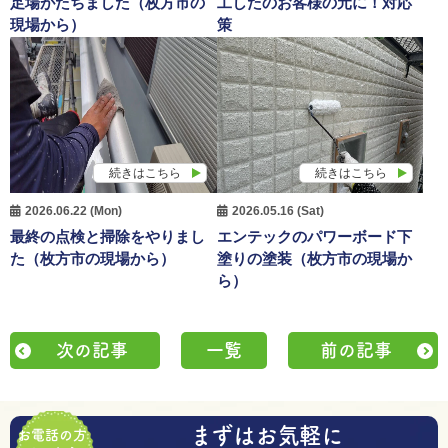
足場がたちました（枚方市の
工したのお客様の元に！対応
現場から）
策
続きはこちら
続きはこちら
2026.06.22 (Mon)
2026.05.16 (Sat)
最終の点検と掃除をやりまし
エンテックのパワーボード下
た（枚方市の現場から）
塗りの塗装（枚方市の現場か
ら）
次の記事
一覧
前の記事
まずはお気軽に
お電話の方