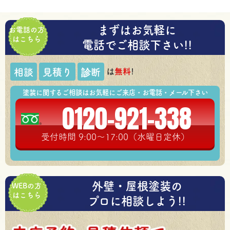
まずはお気軽に
お電話の方
はこちら
電話でご相談下さい!!
は
無料
!
相談
見積り
診断
塗装に関するご相談はお気軽にご来店・お電話・メール下さい
0120-921-338
受付時間 9:00～17:00（水曜日定休）
外壁・屋根塗装の
WEBの方
はこちら
プロに相談しよう!!