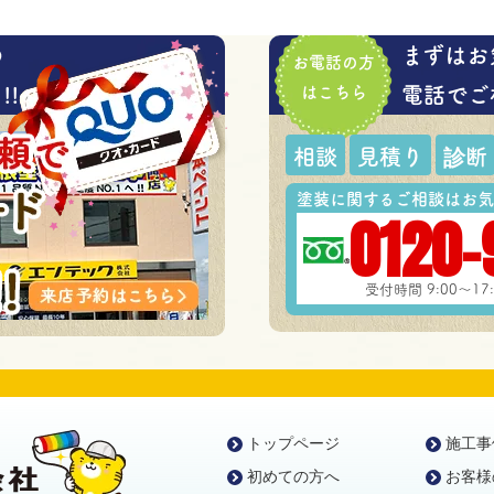
の
まずはお
お電話の方
!
はこちら
電話でご
相談
見積り
診断
塗装に関するご相談はお気
0120-
受付時間 9:00～1
トップページ
施工事
初めての方へ
お客様