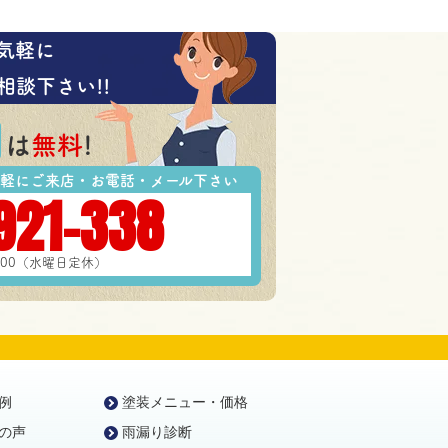
気軽に
相談下さい!!
は
無料
!
軽にご来店・お電話・メール下さい
921-338
7:00（水曜日定休）
例
塗装メニュー・価格
の声
雨漏り診断