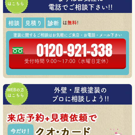
はこちら
電話でご相談下さい!!
は
無料
!
相談
見積り
診断
塗装に関するご相談はお気軽にご来店・お電話・メール下さい
0120-921-338
受付時間 9:00～17:00（水曜日定休）
外壁・屋根塗装の
WEBの方
はこちら
プロに相談しよう!!