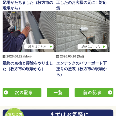
足場がたちました（枚方市の
工したのお客様の元に！対応
現場から）
策
続きはこちら
続きはこちら
2026.06.22 (Mon)
2026.05.16 (Sat)
最終の点検と掃除をやりまし
エンテックのパワーボード下
た（枚方市の現場から）
塗りの塗装（枚方市の現場か
ら）
次の記事
一覧
前の記事
まずはお気軽に
お電話の方