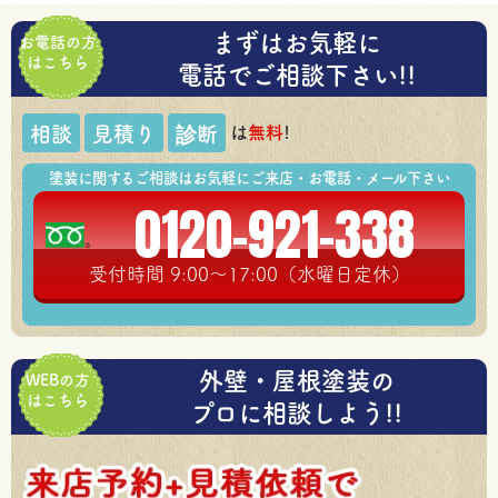
まずはお気軽に
お電話の方
はこちら
電話でご相談下さい!!
は
無料
!
相談
見積り
診断
塗装に関するご相談はお気軽にご来店・お電話・メール下さい
0120-921-338
受付時間 9:00～17:00（水曜日定休）
外壁・屋根塗装の
WEBの方
はこちら
プロに相談しよう!!