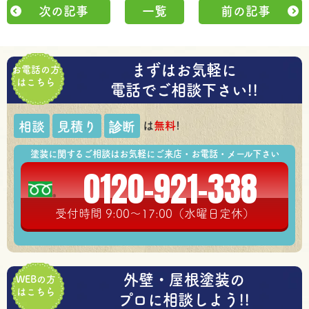
次の記事
一覧
前の記事
まずはお気軽に
お電話の方
はこちら
電話でご相談下さい!!
は
無料
!
相談
見積り
診断
塗装に関するご相談はお気軽にご来店・お電話・メール下さい
0120-921-338
受付時間 9:00～17:00（水曜日定休）
外壁・屋根塗装の
WEBの方
はこちら
プロに相談しよう!!