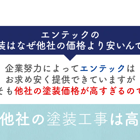
エンテック
の
装はなぜ他社の価格より安いん
企業努力によって
エンテック
は
お求め安く提供できていますが
そも
他社の塗装価格が高すぎるの
他社の
塗装工事
は高