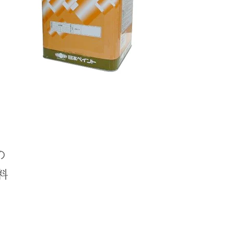
ま
り
ま
の
料