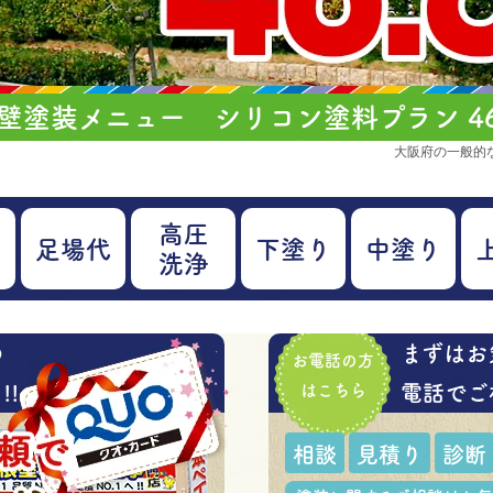
壁塗装メニュー シリコン塗料プラン 46
大阪府の一般的な戸
高圧
足場代
下塗り
中塗り
洗浄
の
まずはお
お電話の方
!
はこちら
電話でご
相談
見積り
診断