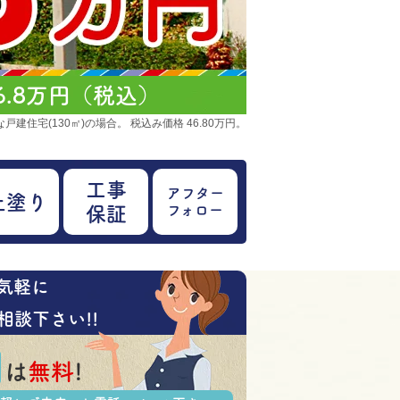
.8万円（税込）
建住宅(130㎡)の場合。 税込み価格 46.80万円。
工事
アフター
上塗り
フォロー
保証
気軽に
相談下さい!!
は
無料
!