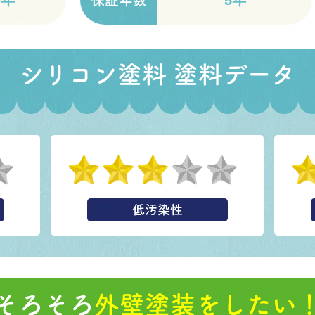
0年
5年
保証年数
シリコン塗料 塗料データ
低汚染性
そろそろ
外壁塗装をしたい