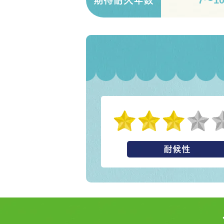
7〜1
期待耐久年数
耐候性