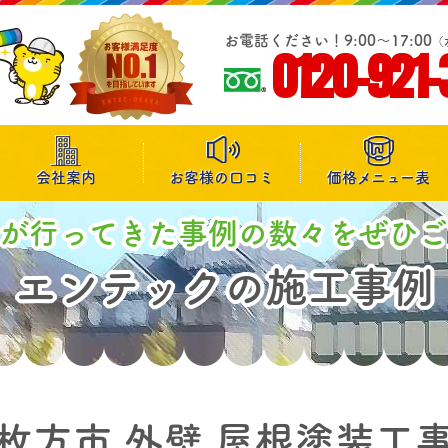
お電話ください！9:00～17:00
（
0120-921-
会社案内
お客様の口コミ
価格メニュー表
が行ってきた事例の数々をぜひ
エンテックの施工事例
枚方市 外壁 屋根塗装工