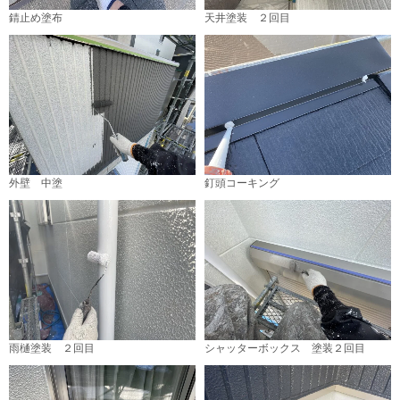
錆止め塗布
天井塗装 ２回目
外壁 中塗
釘頭コーキング
雨樋塗装 ２回目
シャッターボックス 塗装２回目