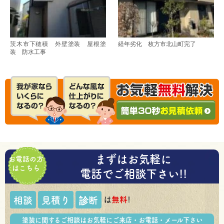
茨木市下穂積 外壁塗装 屋根塗
経年劣化 枚方市北山町完了
装 防水工事
まずはお気軽に
お電話の方
はこちら
電話でご相談下さい!!
は
無料
!
相談
見積り
診断
塗装に関するご相談はお気軽にご来店・お電話・メール下さい