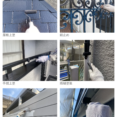
屋根上塗
錆止め
手摺上塗
雨樋塗装