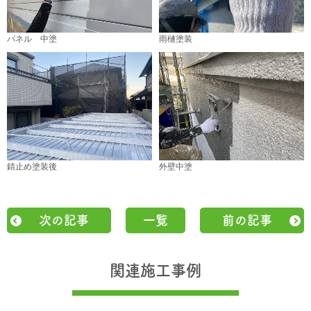
パネル 中塗
雨樋塗装
錆止め塗装後
外壁中塗
次の記事
一覧
前の記事
関連施工事例