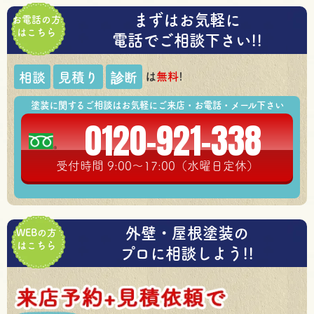
まずはお気軽に
お電話の方
はこちら
電話でご相談下さい!!
は
無料
!
相談
見積り
診断
塗装に関するご相談はお気軽にご来店・お電話・メール下さい
0120-921-338
受付時間 9:00～17:00（水曜日定休）
外壁・屋根塗装の
WEBの方
はこちら
プロに相談しよう!!