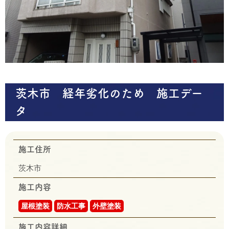
茨木市 経年劣化のため 施工デー
タ
施工住所
茨木市
施工内容
屋根塗装
防水工事
外壁塗装
施工内容詳細