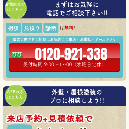
まずはお気軽に
お電話の方
はこちら
電話でご相談下さい!!
は
無料
!
相談
見積り
診断
塗装に関するご相談はお気軽にご来店・お電話・メール下さい
0120-921-338
受付時間 9:00～17:00（水曜日定休）
外壁・屋根塗装の
WEBの方
はこちら
プロに相談しよう!!