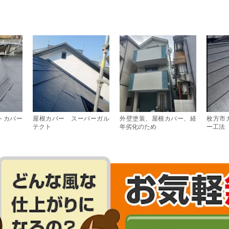
トカバー
屋根カバー スーパーガル
外壁塗装、屋根カバー、経
枚方市
テクト
年劣化のため
ー工法