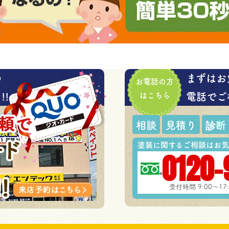
の
まずはお
お電話の方
!
はこちら
電話でご
相談
見積り
診断
塗装に関するご相談はお気
0120-
受付時間 9:00～1