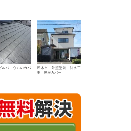
ガルバニウムのカバ
茨木市 外壁塗装 防水工
事 屋根カバー