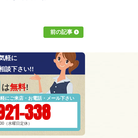
前の記事
気軽に
相談下さい!!
は
無料
!
気軽にご来店・お電話・メール下さい
921-338
7:00（水曜日定休）