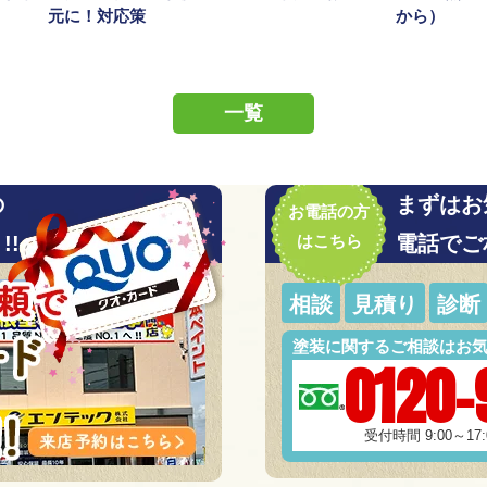
元に！対応策
から）
一覧
の
まずはお
お電話の方
!!
はこちら
電話でご
相談
見積り
診断
塗装に関するご相談はお
0120-
受付時間 9:00～1