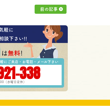
前の記事
気軽に
相談下さい!!
は
無料
!
軽にご来店・お電話・メール下さい
921-338
7:00（水曜日定休）