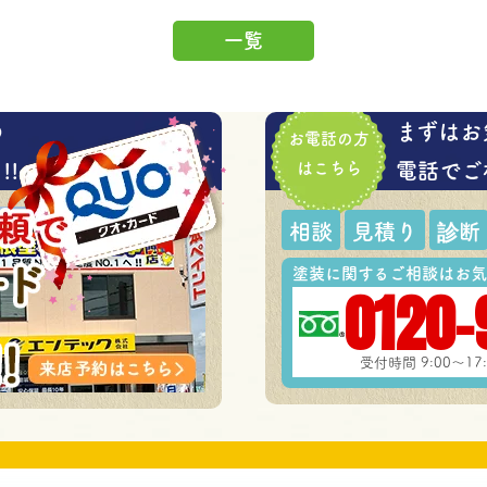
一覧
の
まずはお
お電話の方
!
はこちら
電話でご
相談
見積り
診断
塗装に関するご相談はお気
0120-
受付時間 9:00～1