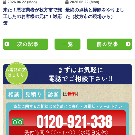
2026.06.22 (Mon)
2026.06.22 (Mon)
来た！悪徳業者が枚方市で施
最終の点検と掃除をやりまし
工したのお客様の元に！対応
た（枚方市の現場から）
策
次の記事
一覧
前の記事
まずはお気軽に
お電話の方
はこちら
電話でご相談下さい!!
は
無料
!
相談
見積り
診断
塗装に関するご相談はお気軽にご来店・お電話・メール下さい
0120-921-338
受付時間 9:00～17:00（水曜日定休）