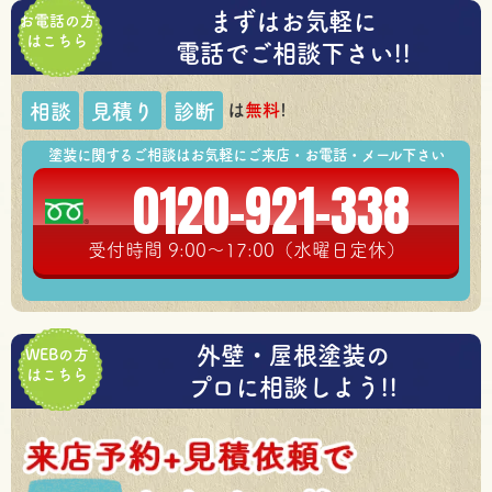
まずはお気軽に
お電話の方
はこちら
電話でご相談下さい!!
は
無料
!
相談
見積り
診断
塗装に関するご相談はお気軽にご来店・お電話・メール下さい
0120-921-338
受付時間 9:00～17:00（水曜日定休）
外壁・屋根塗装の
WEBの方
はこちら
プロに相談しよう!!